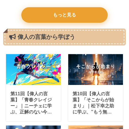
につく爆笑コミュニ
木製パズルの傑作
ケーションゲーム
もっと見る
偉人の言葉から学ぼう
第11回【偉人の言
第10回【偉人の言
葉】「青春クレイジ
葉】「そこからが始
ー」｜ニーチェに学
まり」｜松下幸之助
ぶ、正解のない今日
に学ぶ、”もう無
を生きる
理”の先にあるもの