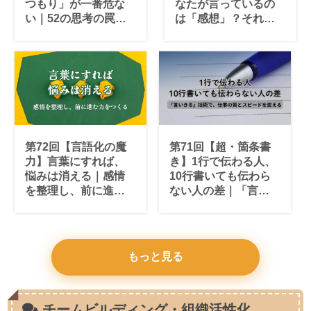
つもり」が一番危な
なたが言っているの
い｜52の思考の罠か
は「感想」？それと
ら抜け出す判断力の
も「意見」？｜自分
磨き方
の頭で考え、生きて
いくための思考法
第72回【言語化の魔
第71回【超・箇条書
力】言葉にすれば、
き】1行で伝わる人、
悩みは消える｜感情
10行書いても伝わら
を整理し、前に進む
ない人の差｜「言い
力をつくる習慣
きる」技術が、仕事
の質とスピードを変
える
もっと見る
チームビルディング・組織活性化