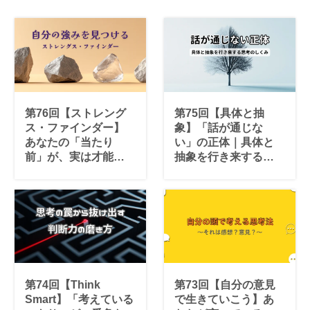
第76回【ストレング
第75回【具体と抽
ス・ファインダー】
象】「話が通じな
あなたの「当たり
い」の正体｜具体と
前」が、実は才能だ
抽象を行き来する思
としたら？｜自分の
考のしくみ
強みを見つけて活か
す34の資質
第74回【Think
第73回【自分の意見
Smart】「考えている
で生きていこう】あ