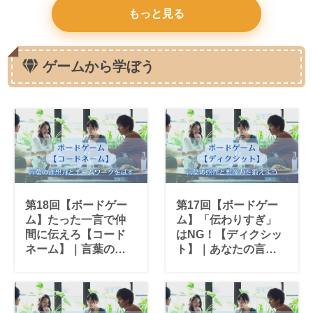
もっと見る
ゲームから学ぼう
第18回【ボードゲー
第17回【ボードゲー
ム】たった一言で仲
ム】「伝わりすぎ」
間に伝えろ【コード
はNG！【ディクシッ
ネーム】｜言葉の連
ト】｜あなたの言葉
想力とチームワーク
の感性が試されるゲ
が試されるスパイゲ
ーム
ーム