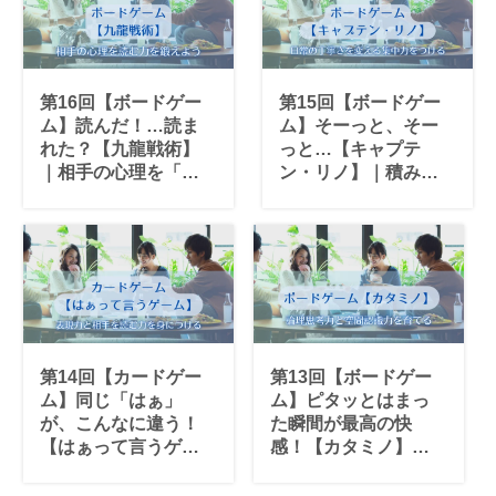
第16回【ボードゲー
第15回【ボードゲー
ム】読んだ！…読ま
ム】そーっと、そー
れた？【九龍戦術】
っと…【キャプテ
｜相手の心理を「読
ン・リノ】｜積み上
む力」が、判断力と
げる「集中力」が、
自己認識を変える
日常の丁寧さを変え
る
第14回【カードゲー
第13回【ボードゲー
ム】同じ「はぁ」
ム】ピタッとはまっ
が、こんなに違う！
た瞬間が最高の快
【はぁって言うゲー
感！【カタミノ】｜
ム】｜表現力と相手
論理思考力と空間認
を読む力が自然と身
識力を3歳から育てる