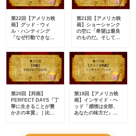
第22回【アメリカ映
第21回【アメリカ映
画】グッド・ウィ
画】ショーシャンク
ル・ハンティング
の空に「希望は最良
「なぜ行動できない
のものだ。そして良
かを問う大切さ」｜
いものは決して消え
才能を持て余す男
ない」｜不条理の中
が、心の鎧を脱ぐま
で希望を持ち続ける
で
ことの意味
第20回【邦画】
第19回【アメリカ映
PERFECT DAYS「丁
画】インサイド・ヘ
寧に生きることが豊
ッド「感情は全部、
かさの本質」｜比較
あなたの味方だ」｜
しない生き方が今日
ネガティブな気持ち
を最高の一日にする
を受け入れることで
人は成長できる