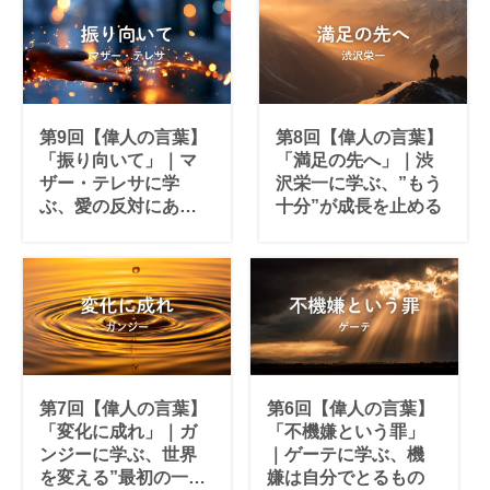
第9回【偉人の言葉】
第8回【偉人の言葉】
「振り向いて」｜マ
「満足の先へ」｜渋
ザー・テレサに学
沢栄一に学ぶ、”もう
ぶ、愛の反対にある
十分”が成長を止める
もの
第7回【偉人の言葉】
第6回【偉人の言葉】
「変化に成れ」｜ガ
「不機嫌という罪」
ンジーに学ぶ、世界
｜ゲーテに学ぶ、機
を変える”最初の一
嫌は自分でとるもの