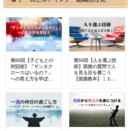
第60回【子どもとの
第59回【人を選ぶ技
対話術】「サンタク
術】面接の質問で人
ロースはいるの？」
を見る目を磨こう
への答え方を学ぼう
【面接教本】｜エピ
｜成長段階別コミュ
ソードを聞く質問で
ニケーション実践法
行動特性を知る