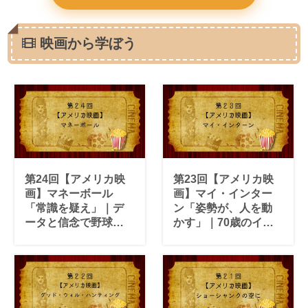
映画から学ぼう
第24回【アメリカ映
第23回【アメリカ映
画】マネーボール
画】マイ・インター
「常識を疑え」｜デ
ン「姿勢が、人を動
ータと信念で野球界
かす」｜70歳のイン
に革命を起こした男
ターンが静かに教え
の物語
てくれること