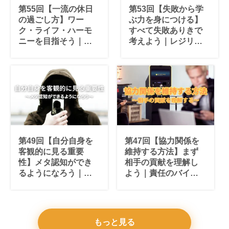
第55回【一流の休日
第53回【失敗から学
の過ごし方】ワー
ぶ力を身につける】
ク・ライフ・ハーモ
すべて失敗ありきで
ニーを目指そう｜充
考えよう｜レジリエ
実した休日の作り方
ンス向上術
第49回【自分自身を
第47回【協力関係を
客観的に見る重要
維持する方法】まず
性】メタ認知ができ
相手の貢献を理解し
るようになろう｜自
よう｜責任のバイア
己分析スキルアップ
スを克服するチーム
ワーク向上術
もっと見る