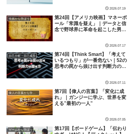
2026.07.19
第24回【アメリカ映画】マネーボ
映画から学ぼう
ール「常識を疑え」｜データと信
念で野球界に革命を起こした男の
物語
2026.07.17
第74回【Think Smart】「考えて
自己分析・自己成長
いるつもり」が一番危ない｜52の
思考の罠から抜け出す判断力の磨
き方
2026.07.11
第7回【偉人の言葉】「変化に成
偉人の言葉から学ぼう
れ」｜ガンジーに学ぶ、世界を変
える”最初の一人”
2026.07.05
第17回【ボードゲーム】「伝わり
ゲームから学ぼう