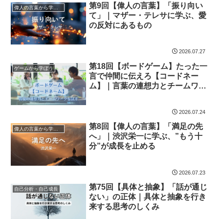
第9回【偉人の言葉】「振り向い
偉人の言葉から学ぼう
て」｜マザー・テレサに学ぶ、愛
の反対にあるもの
2026.07.27
第18回【ボードゲーム】たった一
ゲームから学ぼう
言で仲間に伝えろ【コードネー
ム】｜言葉の連想力とチームワー
クが試されるスパイゲーム
2026.07.24
第8回【偉人の言葉】「満足の先
偉人の言葉から学ぼう
へ」｜渋沢栄一に学ぶ、”もう十
分”が成長を止める
2026.07.23
第75回【具体と抽象】「話が通じ
自己分析・自己成長
ない」の正体｜具体と抽象を行き
来する思考のしくみ