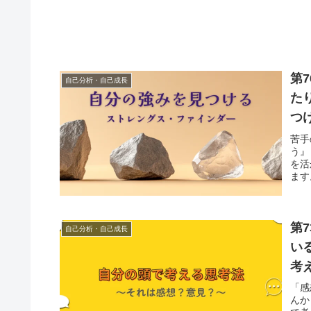
第
自己分析・自己成長
た
つ
苦手
う』
を活
ます
第
自己分析・自己成長
い
考
「感
んか