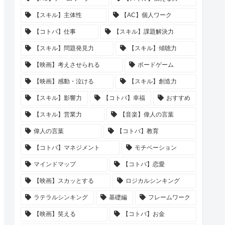
【スキル】主体性
【AC】個人ワーク
【コトバ】仕事
【スキル】課題解決力
【スキル】問題発見力
【スキル】傾聴力
【映画】考えさせられる
ボードゲーム
【映画】感動・泣ける
【スキル】創造力
【スキル】影響力
【コトバ】幸福
おすすめ
【スキル】営業力
【音楽】偉人の言葉
偉人の言葉
【コトバ】教育
【コトバ】マネジメント
モチベーション
マインドマップ
【コトバ】恋愛
【映画】スカッとする
ロジカルシンキング
ラテラルシンキング
基礎編
フレームワーク
【映画】笑える
【コトバ】お金