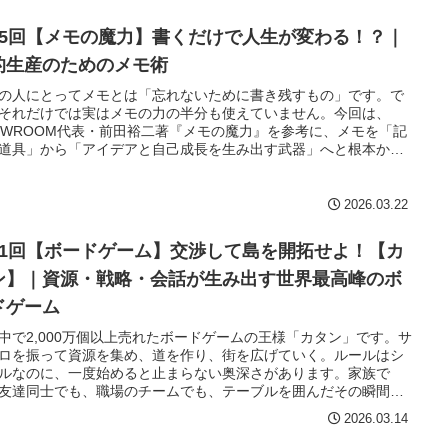
65回【メモの魔力】書くだけで人生が変わる！？｜
的生産のためのメモ術
の人にとってメモとは「忘れないために書き残すもの」です。で
それだけでは実はメモの力の半分も使えていません。今回は、
OWROOM代表・前田裕二著『メモの魔力』を参考に、メモを「記
道具」から「アイデアと自己成長を生み出す武器」へと根本から
るメモ術を紹介します。
2026.03.22
11回【ボードゲーム】交渉して島を開拓せよ！【カ
ン】｜資源・戦略・会話が生み出す世界最高峰のボ
ドゲーム
中で2,000万個以上売れたボードゲームの王様「カタン」です。サ
ロを振って資源を集め、道を作り、街を広げていく。ルールはシ
ルなのに、一度始めると止まらない奥深さがあります。家族で
友達同士でも、職場のチームでも、テーブルを囲んだその瞬間か
熱した時間が始まります。
2026.03.14