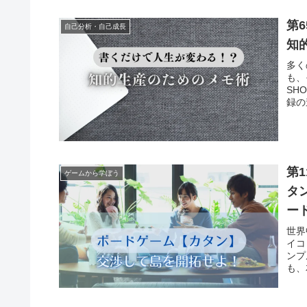
第
自己分析・自己成長
知
多く
も、
SH
録の
変え
第
ゲームから学ぼう
タ
ー
世界
イコ
ンプ
も、
ら白