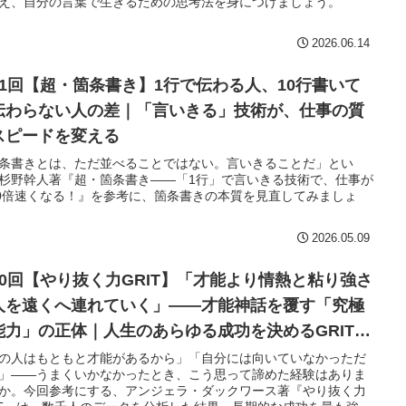
え、自分の言葉で生きるための思考法を身につけましょう。
2026.06.14
71回【超・箇条書き】1行で伝わる人、10行書いて
伝わらない人の差｜「言いきる」技術が、仕事の質
スピードを変える
条書きとは、ただ並べることではない。言いきることだ」とい
杉野幹人著『超・箇条書き——「1行」で言いきる技術で、仕事が
00倍速くなる！』を参考に、箇条書きの本質を見直してみましょ
2026.05.09
70回【やり抜く力GRIT】「才能より情熱と粘り強さ
人を遠くへ連れていく」——才能神話を覆す「究極
能力」の正体｜人生のあらゆる成功を決めるGRITの
て方
の人はもともと才能があるから」「自分には向いていなかっただ
」——うまくいかなかったとき、こう思って諦めた経験はありま
か。今回参考にする、アンジェラ・ダックワース著『やり抜く力