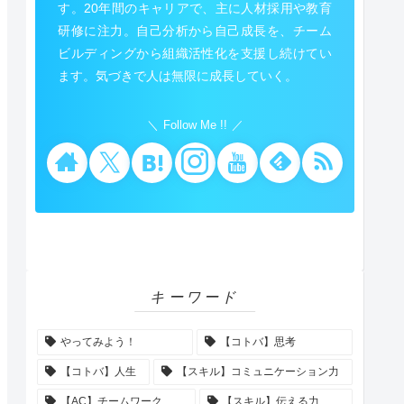
す。20年間のキャリアで、主に人材採用や教育
研修に注力。自己分析から自己成長を、チーム
ビルディングから組織活性化を支援し続けてい
ます。気づきで人は無限に成長していく。
Follow Me !!
キーワード
やってみよう！
【コトバ】思考
【コトバ】人生
【スキル】コミュニケーション力
【AC】チームワーク
【スキル】伝える力