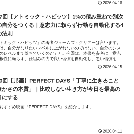
2026.04.18
67回【アトミック・ハビッツ】1%の積み重ねで別次
の自分をつくる｜意志力に頼らず行動を自動化する4
の法則
トミック・ハビッツ』の著者ジェームズ・クリアーは言います。
は、自分がなりたいレベルに上がれないのではない。自分のシス
のレベルまで落ちていくのだ」と。今回は、本書を参考に、意志
根性に頼らず、仕組みの力で良い習慣を自動化し、悪い習慣を断
るための「4つの法則」を紹介します。毎日1%の小さな改善が複
2026.04.15
積み重なり、1年後には37倍の成果をもたらす——そのメカニズ
実践法を、今日から使える形でお届けします。
0回【邦画】PERFECT DAYS「丁寧に生きること
豊かさの本質」｜比較しない生き方が今日を最高の
日にする
おすすめ映画『PERFECT DAYS』を紹介します。
2026.04.11