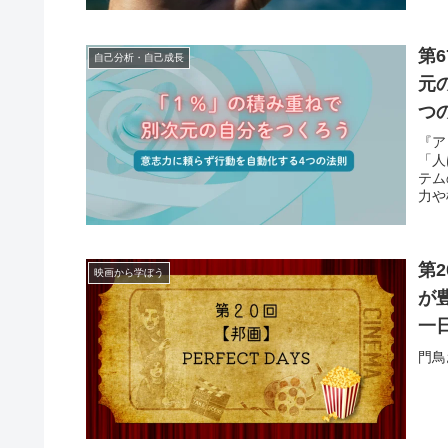
第
自己分析・自己成長
元
つ
『ア
「人
テム
力や
ち切
利で
ムと
第2
映画から学ぼう
が
一
門鳥