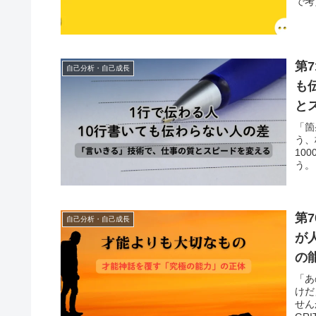
で考
第
自己分析・自己成長
も
と
「箇
う、
10
う。
第
自己分析・自己成長
が
の
育
「あ
けだ
せん