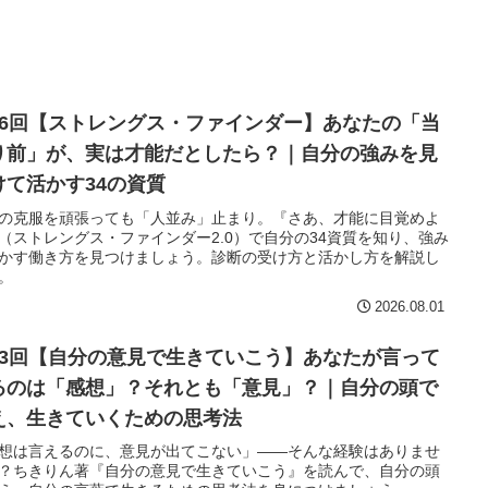
76回【ストレングス・ファインダー】あなたの「当
り前」が、実は才能だとしたら？｜自分の強みを見
けて活かす34の資質
の克服を頑張っても「人並み」止まり。『さあ、才能に目覚めよ
（ストレングス・ファインダー2.0）で自分の34資質を知り、強み
かす働き方を見つけましょう。診断の受け方と活かし方を解説し
。
2026.08.01
73回【自分の意見で生きていこう】あなたが言って
るのは「感想」？それとも「意見」？｜自分の頭で
え、生きていくための思考法
想は言えるのに、意見が出てこない」——そんな経験はありませ
？ちきりん著『自分の意見で生きていこう』を読んで、自分の頭