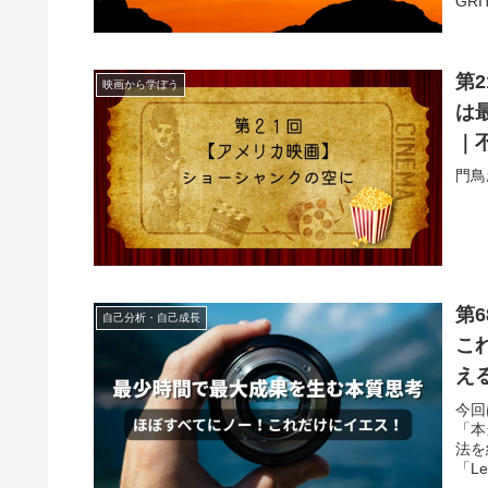
GR
予測
（P
す。
もの
第
映画から学ぼう
は
｜
門鳥
第
自己分析・自己成長
こ
え
法
今回
「本
法を
「L
しさ