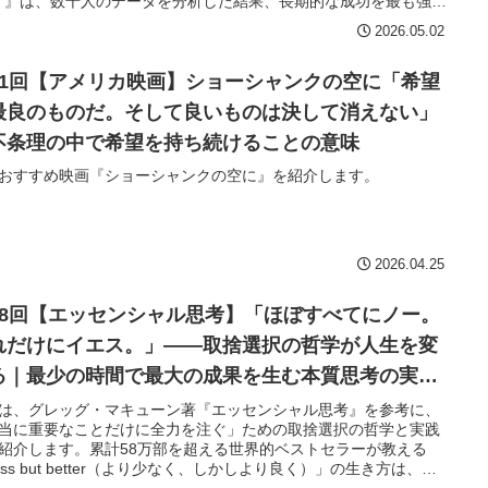
IT』は、数千人のデータを分析した結果、長期的な成功を最も強く
する要因は「才能」ではなく、「情熱（Passion）と粘り強さ
2026.05.02
erseverance）の組み合わせ」——つまりGRITだと結論づけま
世界累計100万部超のベストセラーが教える「才能よりも大切な
」の正体を、今回は紐解いていきます。
21回【アメリカ映画】ショーシャンクの空に「希望
最良のものだ。そして良いものは決して消えない」
不条理の中で希望を持ち続けることの意味
おすすめ映画『ショーシャンクの空に』を紹介します。
2026.04.25
68回【エッセンシャル思考】「ほぼすべてにノー。
れだけにイエス。」——取捨選択の哲学が人生を変
る｜最少の時間で最大の成果を生む本質思考の実践
は、グレッグ・マキューン著『エッセンシャル思考』を参考に、
当に重要なことだけに全力を注ぐ」ための取捨選択の哲学と実践
紹介します。累計58万部を超える世界的ベストセラーが教える
ess but better（より少なく、しかしより良く）」の生き方は、忙
と成果の間で悩むすべての人への答えです。