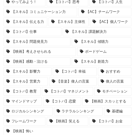
やってみよう！
【コトバ】思考
【コトバ】人生
【スキル】コミュニケーション力
【AC】チームワーク
【スキル】伝える力
【スキル】主体性
【AC】個人ワーク
【コトバ】仕事
【スキル】課題解決力
【スキル】問題発見力
【スキル】傾聴力
【映画】考えさせられる
ボードゲーム
【映画】感動・泣ける
【スキル】創造力
【スキル】影響力
【コトバ】幸福
おすすめ
【スキル】営業力
【音楽】偉人の言葉
偉人の言葉
【コトバ】教育
【コトバ】マネジメント
モチベーション
マインドマップ
【コトバ】恋愛
【映画】スカッとする
ロジカルシンキング
ラテラルシンキング
基礎編
フレームワーク
【映画】笑える
【コトバ】お金
【映画】怖い