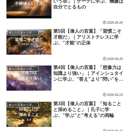
いう罪」｜ゲーテに学ぶ、機嫌は
自分でとるもの
2026.06.26
第5回【偉人の言葉】「習慣こそ
偉人の言葉から学ぼう
才能だ」｜アリストテレスに学
ぶ、”才能”の正体
2026.06.26
第4回【偉人の言葉】「想像力は
偉人の言葉から学ぼう
知識より強い」｜アインシュタイ
ンに学ぶ、”答え”より”問い”を持
つ力
2026.06.23
第3回【偉人の言葉】「知ること
偉人の言葉から学ぼう
と深めること」｜孔子に学
ぶ、”学ぶ”と”考える”の両輪