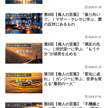
2026.07.30
第9回【偉人の言葉】「振り向い
偉人の言葉から学ぼう
て」｜マザー・テレサに学ぶ、愛
の反対にあるもの
2026.07.27
第8回【偉人の言葉】「満足の先
偉人の言葉から学ぼう
へ」｜渋沢栄一に学ぶ、”もう十
分”が成長を止める
2026.07.23
第7回【偉人の言葉】「変化に成
偉人の言葉から学ぼう
れ」｜ガンジーに学ぶ、世界を変
える”最初の一人”
2026.07.05
第6回【偉人の言葉】「不機嫌と
偉人の言葉から学ぼう