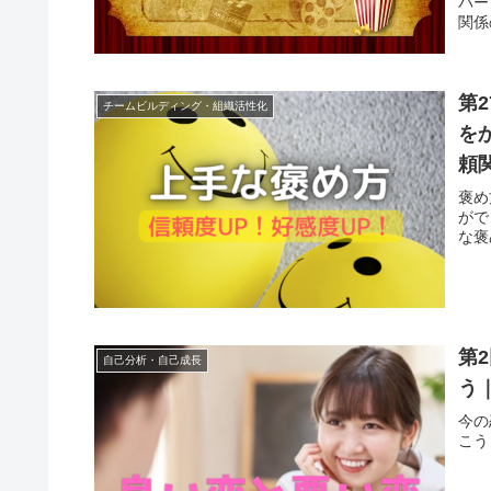
バー
関係
第
チームビルディング・組織活性化
を
頼
褒め
がで
な褒
第
自己分析・自己成長
う
今の
こう