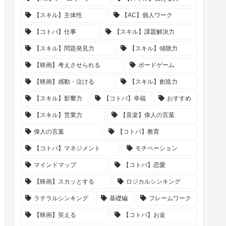
【スキル】主体性
【AC】個人ワーク
【コトバ】仕事
【スキル】課題解決力
【スキル】問題発見力
【スキル】傾聴力
【映画】考えさせられる
ボードゲーム
【映画】感動・泣ける
【スキル】創造力
【スキル】影響力
【コトバ】幸福
おすすめ
【スキル】営業力
【音楽】偉人の言葉
偉人の言葉
【コトバ】教育
【コトバ】マネジメント
モチベーション
マインドマップ
【コトバ】恋愛
【映画】スカッとする
ロジカルシンキング
ラテラルシンキング
基礎編
フレームワーク
【映画】笑える
【コトバ】お金