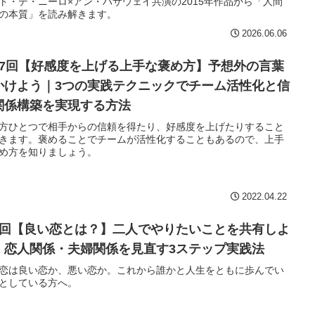
ト・デ・ニーロ×アン・ハサウェイ共演の2015年作品から「人間
の本質」を読み解きます。
2026.06.06
27回【好感度を上げる上手な褒め方】予想外の言葉
かけよう｜3つの実践テクニックでチーム活性化と信
関係構築を実現する方法
方ひとつで相手からの信頼を得たり、好感度を上げたりすること
きます。褒めることでチームが活性化することもあるので、上手
め方を知りましょう。
2022.04.22
2回【良い恋とは？】二人でやりたいことを共有しよ
｜恋人関係・夫婦関係を見直す3ステップ実践法
恋は良い恋か、悪い恋か。これから誰かと人生をともに歩んでい
としている方へ。