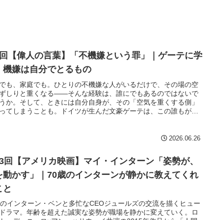
6回【偉人の言葉】「不機嫌という罪」｜ゲーテに学
、機嫌は自分でとるもの
でも、家庭でも。ひとりの不機嫌な人がいるだけで、その場の空
ずしりと重くなる——そんな経験は、誰にでもあるのではないで
うか。そして、ときには自分自身が、その「空気を重くする側」
ってしまうことも。ドイツが生んだ文豪ゲーテは、この誰もが持
不機嫌"について、ドキッとするほど厳しい言葉を残しています。
2026.06.26
23回【アメリカ映画】マイ・インターン「姿勢が、
を動かす」｜70歳のインターンが静かに教えてくれ
こと
歳のインターン・ベンと多忙なCEOジュールズの交流を描くヒュー
ドラマ。年齢を超えた誠実な姿勢が職場を静かに変えていく。ロ