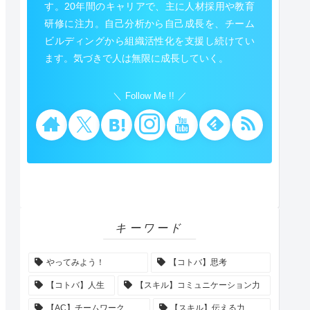
す。20年間のキャリアで、主に人材採用や教育
研修に注力。自己分析から自己成長を、チーム
ビルディングから組織活性化を支援し続けてい
ます。気づきで人は無限に成長していく。
Follow Me !!
キーワード
やってみよう！
【コトバ】思考
【コトバ】人生
【スキル】コミュニケーション力
【AC】チームワーク
【スキル】伝える力