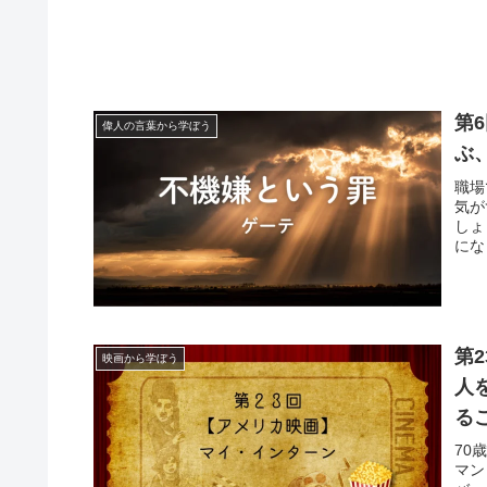
第
偉人の言葉から学ぼう
ぶ
職場
気が
しょ
にな
つ"
第
映画から学ぼう
人
る
70
マン