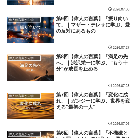
2026.07.30
第9回【偉人の言葉】「振り向い
偉人の言葉から学ぼう
て」｜マザー・テレサに学ぶ、愛
の反対にあるもの
2026.07.27
第8回【偉人の言葉】「満足の先
偉人の言葉から学ぼう
へ」｜渋沢栄一に学ぶ、”もう十
分”が成長を止める
2026.07.23
第7回【偉人の言葉】「変化に成
偉人の言葉から学ぼう
れ」｜ガンジーに学ぶ、世界を変
える”最初の一人”
2026.07.05
第6回【偉人の言葉】「不機嫌と
偉人の言葉から学ぼう