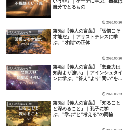
いう罪」｜ゲーテに学ぶ、機嫌は
自分でとるもの
2026.06.26
第5回【偉人の言葉】「習慣こそ
偉人の言葉から学ぼう
才能だ」｜アリストテレスに学
ぶ、”才能”の正体
2026.06.26
第4回【偉人の言葉】「想像力は
偉人の言葉から学ぼう
知識より強い」｜アインシュタイ
ンに学ぶ、”答え”より”問い”を持
つ力
2026.06.23
第3回【偉人の言葉】「知ること
偉人の言葉から学ぼう
と深めること」｜孔子に学
ぶ、”学ぶ”と”考える”の両輪