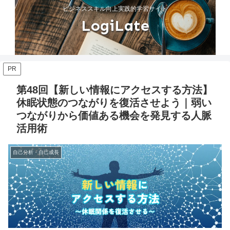
ビジネススキル向上実践的学習サイト
LogiLate
PR
第48回【新しい情報にアクセスする方法】
休眠状態のつながりを復活させよう｜弱い
つながりから価値ある機会を発見する人脈
活用術
自己分析・自己成長