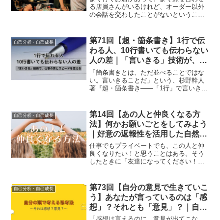
る店員さんがいるけれど、オーダー以外
の会話を交わしたことがないということ
はあるでしょう。よく行くお店なのであ
れば「常連客」と呼ばれる層に入り、そ
のお店に行くことがもっと楽しくなるよ
第71回【超・箇条書き】1行で伝
自己分析・自己成長
うにしましょう！
わる人、10行書いても伝わらない
人の差｜「言いきる」技術が、仕
事の質とスピードを変える
「箇条書きとは、ただ並べることではな
い。言いきることだ」という、杉野幹人
著『超・箇条書き——「1行」で言いきる
技術で、仕事が1000倍速くなる！』を参
考に、箇条書きの本質を見直してみまし
ょう。
第14回【あの人と仲良くなる方
自己分析・自己成長
法】何かお願いごとをしてみよう
｜好意の返報性を活用した自然な
関係構築テクニック
仕事でもプライベートでも、この人と仲
良くなりたい！と思うことはある。そう
したときに「友達になってください！」
というのは、あまりにストレートだし不
自然だ。ではどうしたらいいだろうか？
第73回【自分の意見で生きていこ
自己分析・自己成長
う】あなたが言っているのは「感
想」？それとも「意見」？｜自分
の頭で考え、生きていくための思
「感想は言えるのに、意見が出てこな