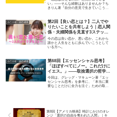
考法
い」——そんな経験はありませんか？ち
きりん著『自分の意見で生きていこう』
を読んで、自分の頭で考え、自分の言葉
で生きるための思考法を身につけましょ
う。
第2回【良い恋とは？】二人でや
自己分析・自己成長
りたいことを共有しよう｜恋人関
係・夫婦関係を見直す3ステップ
実践法
今の恋は良い恋か、悪い恋か。これから
誰かと人生をともに歩んでいこうとして
いる方へ。
第68回【エッセンシャル思考】
自己分析・自己成長
「ほぼすべてにノー。これだけに
イエス。」——取捨選択の哲学が
人生を変える｜最少の時間で最大
今回は、グレッグ・マキューン著『エッ
の成果を生む本質思考の実践法
センシャル思考』を参考に、「本当に重
要なことだけに全力を注ぐ」ための取捨
選択の哲学と実践法を紹介します。累計
58万部を超える世界的ベストセラーが教
える「Less but better（より少なく、しか
しより良く）」の生き方は、忙しさと成
果の間で悩むすべての人への答えです。
第8回【アメリカ映画】時計じかけのオレ
ンジ「選択の自由を奪われた人間」｜キ