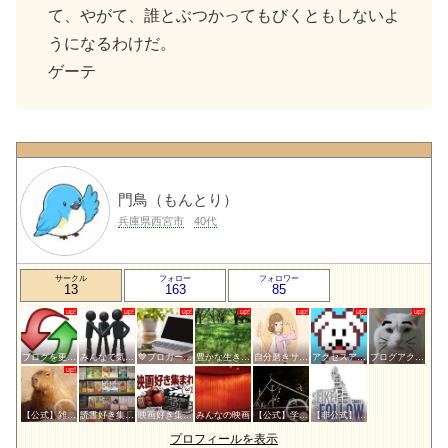
て、やがて、誰とぶつかってもびくともしないよ
うになるわけだ。
ゲーテ
門鳥（もんとり）
兵庫県西宮市
40代
サークル
フォロー
フォロワー
13
163
85
ブログを更新したらここで報告
みんなで気軽にアクセスアップ
💙ブロガー応援&更新報告♪💙
豊かな生き方サークル
自分磨きサークル
アクセスアップのお手伝い！ブログサークルあんてな
ブログアクセスアップサークル
【公式】雑談サークル
読書好き集まれ！
映画好き集まれ('ω')ノ
みんなの映画
【公式】学問・教育サークル
【非公式】相互フォローサークル
プロフィールを表示