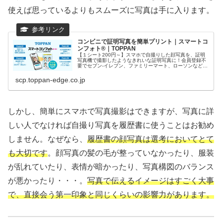
使えば思っているよりもスムーズに写真は手に入ります。
コンビニで証明写真を簡単プリント｜スマートコ
ンフォト®｜TOPPAN
【１シート200円～】スマホで自撮りした顔写真を、証明
写真機で撮影したようなきれいな証明写真に！会員登録不
要でセブン-イレブン、ファミリーマート、ローソンなどの
コンビニで24時間365日、手軽にプリントできます。撮り
直しは何度でもOK！納得...
scp.toppan-edge.co.jp
しかし、簡単にスマホで写真撮影はできますが、写真に詳
しい人でなければ自撮り写真を履歴書に使うことはお勧め
しません。なぜなら、
履歴書の顔写真は選考においてとて
も大切です
。顔写真の髪の毛が整っていなかったり、服装
が乱れていたり、表情が暗かったり、写真構図のバランス
が悪かったり・・・。
写真で伝えるイメージはすごく大事
で、直接会う第一印象と同じくらいの影響力があります。