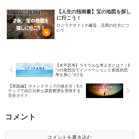
【人生の指南書】宝の地図を探し
ロジラテの基礎と考え方
に行こう！
ロジラテサイトの趣旨、活用の仕方につ
いて
【水平思考】ラテラルな考え方とは？｜6
つの発想法でイノベーションと創造的思
考を身につける
【実践編】マインドマップの描き方｜6ス
テップで自己分析と課題整理を習得する
完全ガイド
コメント
コメントを書き込む