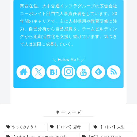
関西在住。大手交通インフラグループの広告会社
コーポレイト部門で人事責任者をしています。20
年間のキャリアで、主に人材採用や教育研修に注
力。自己分析から自己成長を、チームビルディン
グから組織活性化を支援し続けています。気づき
で人は無限に成長していく。
Follow Me !!
キーワード
やってみよう！
【コトバ】思考
【コトバ】人生