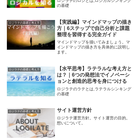
ロジラテのロジとは,ロジカルシンキング
の基礎
【実践編】マインドマップの描き
ロジラテの基礎と考え方
方｜6ステップで自己分析と課題
整理を習得する完全ガイド
マインドマップを描いてみましょう。マ
インドマップの描き方を具体的に説明し
ます。
【水平思考】ラテラルな考え方と
ロジラテの基礎と考え方
は？｜6つの発想法でイノベーシ
ョンと創造的思考を身につける
ロジラテのラテとは,ラテラルシンキング
の基礎
サイト運営方針
ロジラテの基礎と考え方
ロジラテ運営方針。サイト運営の目的。
想いについて。