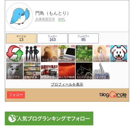
門鳥（もんとり）
兵庫県西宮市
40代
サークル
フォロー
フォロワー
13
163
85
ブログを更新したらここで報告
みんなで気軽にアクセスアップ
【公式】雑談サークル
💙ブロガー応援&更新報告♪💙
豊かな生き方サークル
自分磨きサークル
アクセスアップのお手伝い！ブログサークルあんてな
ブログアクセスアップサークル
読書好き集まれ！
映画好き集まれ('ω')ノ
みんなの映画
【公式】学問・教育サークル
【非公式】相互フォローサークル
プロフィールを表示
フォロー