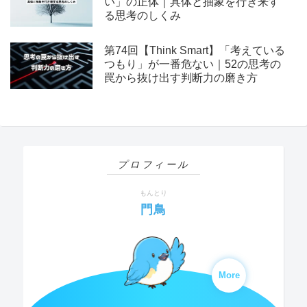
い」の正体｜具体と抽象を行き来す
る思考のしくみ
第74回【Think Smart】「考えている
つもり」が一番危ない｜52の思考の
罠から抜け出す判断力の磨き方
プロフィール
もんとり
門鳥
More