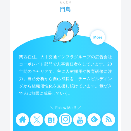
もんとり
門鳥
More
関西在住。大手交通インフラグループの広告会社
コーポレイト部門で人事責任者をしています。20
年間のキャリアで、主に人材採用や教育研修に注
力。自己分析から自己成長を、チームビルディン
グから組織活性化を支援し続けています。気づき
で人は無限に成長していく。
Follow Me !!