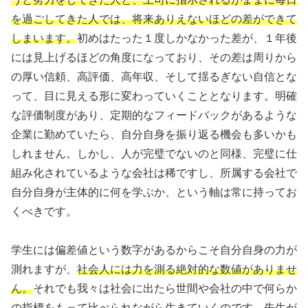
を過ごしてきた人では、将来ありえないほどの差ができて
しまいます。
初めはたった１度しかなかった差が、１年後
には見上げるほどの角度になっており、その差は周りから
の厚い信頼、高評価、高年収、そして揺るぎない自信とな
って、目に見える形に変わっていくこととなります。明確
な評価制度があり、定期的なフィードバックがあるような
企業に勤めていたら、自分自身を振り返る機会も多いかも
しれません。しかし、人が完璧でないのと同様、完璧に仕
組み化されているような会社は稀ですし、所属する会社で
自分自身が主体的に何を学ぶか、という軸は常に持ってお
くべきです。
学生には偏差値という数字があるからこそ自分自身の力が
測れますが、
社会人には力を測る絶対的な数値がありませ
ん。
それでも我々は社会に出たら世間や会社の中で何らか
の指標をもって比べられながら生きていくのです。先生が