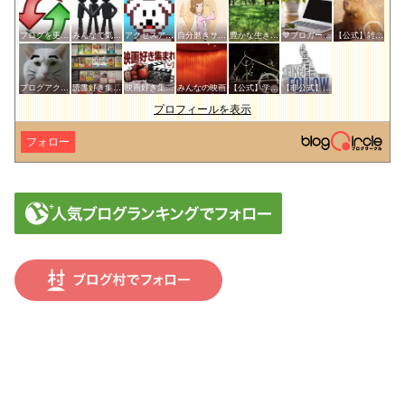
ブログを更新したらここで報告
みんなで気軽にアクセスアップ
アクセスアップのお手伝い！ブログサークルあんてな
自分磨きサークル
豊かな生き方サークル
💙ブロガー応援&更新報告♪💙
【公式】雑談サークル
ブログアクセスアップサークル
読書好き集まれ！
映画好き集まれ('ω')ノ
みんなの映画
【公式】学問・教育サークル
【非公式】相互フォローサークル
プロフィールを表示
フォロー