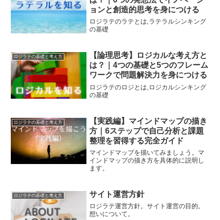
ョンと創造的思考を身につける
ロジラテのラテとは,ラテラルシンキング
の基礎
【論理思考】ロジカルな考え方と
ロジラテの基礎と考え方
は？｜4つの基礎と5つのフレーム
ワークで問題解決力を身につける
ロジラテのロジとは,ロジカルシンキング
の基礎
【実践編】マインドマップの描き
ロジラテの基礎と考え方
方｜6ステップで自己分析と課題
整理を習得する完全ガイド
マインドマップを描いてみましょう。マ
インドマップの描き方を具体的に説明し
ます。
サイト運営方針
ロジラテの基礎と考え方
ロジラテ運営方針。サイト運営の目的。
想いについて。