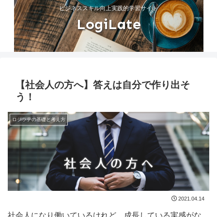
ビジネススキル向上実践的学習サイト
LogiLate
【社会人の方へ】答えは自分で作り出そ
う！
ロジラテの基礎と考え方
2021.04.14
社会人になり働いているけれど、成長している実感がな