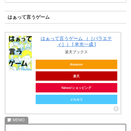
はぁって言うゲーム
はぁって言うゲーム （［バラエテ
ィ］） [ 米光一成 ]
楽天ブックス
Amazon
楽天
Yahoo!ショッピング
メルカリ