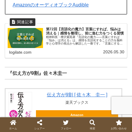
AmazonのオーディオブックAudible
第72回【言語化の魔力】言葉にすれば、悩みは
消える｜感情を整理し、前に進む力をつくる習慣
精神科医・樺沢紫苑著『言語化の魔力——言葉にすれば
「悩み」は消える』は、感情を言語化することの力を脳科
学と心理学の視点から解説した一冊です。「言葉にするだ
けで楽になる」という感覚の「なぜ」を、科学的な裏づけ
とともに丁寧に教えてくれます。
2026.05.30
logilate.com
『伝え方が9割』佐々木圭一
伝え方が9割 [ 佐々木 圭一 ]
楽天ブックス
Amazon
楽天
ホーム
シェアー
フォロー
検索
お問い合わせ