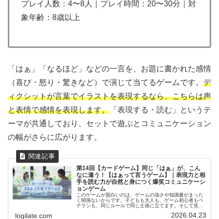
プレイ人数：4〜8人｜プレイ時間：20〜30分｜対
象年齢：8歳以上
「はぁ」「なるほど」などの一言を、お題に書かれた感情
（喜び・怒り・驚きなど）で演じて当てるゲームです。
デ
ィクシットが言葉でイラストを表現するなら、こちらは声
と表情で感情を表現します。
「表現する・読む」というテ
ーマが共通しており、セットで遊ぶとコミュニケーション
の幅がさらに広がります。
第14回【カードゲーム】同じ「はぁ」が、こん
なに違う！【はぁって言うゲーム】｜表現力と相
手を読む力が自然と身につく爆笑コミュニケーシ
ョンゲーム
このゲームが面白いのは、ゲームの強さや知識量がまった
く関係ないからです。子どもも大人も、ゲーム初心者もベ
テランも、同じルールで同じ土俵に立てます。そして笑い
ながら気づいていきます——同じ一言でも、伝え方ひとつ
2026.04.23
logilate.com
でこんなに違って届くのかと。