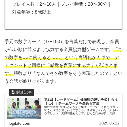
プレイ人数：2〜10人｜プレイ時間：20〜30分｜
対象年齢：8歳以上
手元の数字カード（1〜100）を言葉だけで表現し、全員
が低い順に並ぶよう協力する全員協力型ゲームです。
「こ
の数字を○○に例えると……」という言語化がカギで、デ
ィクシットと同様に「感覚を言葉にする力」が試されま
す。
勝敗より「なんでその数字をそう表現したの？」とい
う会話が盛り上がります。
第2回【カードゲーム】価値観の違いを楽しもう
【ito】｜チームワークを高める方法
学校や会社にはいろんな人が集まっていて、それぞれ育っ
てきた環境が違うわけですから、価値観が合わない人もい
るでしょう。夫婦関係も同じで、どんなに仲が良い夫婦も
細かな点で価値観が違うことは当たり前です。それでもみ
んな同じ環境のチームですから、お互いの価値観を共有し
2025.06.22
合うことがお互いを認め合う第一歩です。今回は価値観を
logilate.com
楽しく共有できるツールを紹介します。