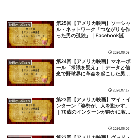
第25回【アメリカ映画】ソーシャ
映画から学ぼう
ル・ネットワーク「つながりを作
った男の孤独」｜Facebook誕生
の裏側に学ぶ、才能と代償の物語
2026.08.09
第24回【アメリカ映画】マネーボ
映画から学ぼう
ール「常識を疑え」｜データと信
念で野球界に革命を起こした男の
物語
2026.07.17
第23回【アメリカ映画】マイ・イ
映画から学ぼう
ンターン「姿勢が、人を動かす」
｜70歳のインターンが静かに教え
てくれること
2026.06.06
第22回【アメリカ映画】グッド・