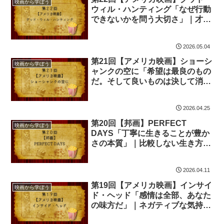
映画から学ぼう
ウィル・ハンティング「なぜ行動
できないかを問う大切さ」｜才能
を持て余す男が、心の鎧を脱ぐま
で
2026.05.04
第21回【アメリカ映画】ショーシ
映画から学ぼう
ャンクの空に「希望は最良のもの
だ。そして良いものは決して消え
ない」｜不条理の中で希望を持ち
続けることの意味
2026.04.25
第20回【邦画】PERFECT
映画から学ぼう
DAYS「丁寧に生きることが豊か
さの本質」｜比較しない生き方が
今日を最高の一日にする
2026.04.11
第19回【アメリカ映画】インサイ
映画から学ぼう
ド・ヘッド「感情は全部、あなた
の味方だ」｜ネガティブな気持ち
を受け入れることで人は成長でき