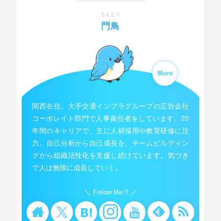
もんとり
門鳥
More
関西在住。大手交通インフラグループの広告会社
コーポレイト部門で人事責任者をしています。20
年間のキャリアで、主に人材採用や教育研修に注
力。自己分析から自己成長を、チームビルディン
グから組織活性化を支援し続けています。気づき
で人は無限に成長していく。
Follow Me !!