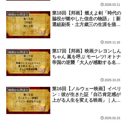
る
2026.03.11
第18回【邦画】燃えよ剣「時代の
映画から学ぼう
脇役が燃やした信念の物語」｜新
選組副長・土方歳三の生涯を描く
歴史スペクタクル
2025.11.16
第17回【邦画】映画クレヨンしん
映画から学ぼう
ちゃん 嵐を呼ぶ モーレツ! オトナ
帝国の逆襲「大人が感動する名作
の魅力」
2025.10.23
第16回【ノルウェー映画】イベリ
映画から学ぼう
ン：彼が生きた証「自己肯定感が
上がる人生を変える映画」｜人生
の意味を考える感動ドキュメンタ
リー
2025.02.23