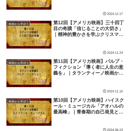
2024.12.17
第12回【アメリカ映画】三十四丁
映画から学ぼう
目の奇蹟「信じることの大切さ」
｜精神的豊かさを学ぶクリスマス
映画
2024.11.24
第11回【アメリカ映画】パルプ・
映画から学ぼう
フィクション「導く者に人生の意
義を」｜タランティーノ映画から
学ぶ運命と対話の力
2024.11.10
第10回【アメリカ映画】ハイスク
映画から学ぼう
ール・ミュージカル「アオハルの
最高峰」｜青春期の自己発見とス
テレオタイプを打破する勇気を学
ぶ
2024.06.23