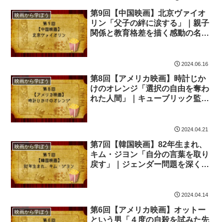
第9回【中国映画】北京ヴァイオ
映画から学ぼう
リン「父子の絆に涙する」｜親子
関係と教育格差を描く感動の名作
から学ぶ現代社会の本質
2024.06.16
第8回【アメリカ映画】時計じか
映画から学ぼう
けのオレンジ「選択の自由を奪わ
れた人間」｜キューブリック監督
が描く自由意志と監視社会の哲学
的メッセージ
2024.04.21
第7回【韓国映画】82年生まれ、
映画から学ぼう
キム・ジヨン「自分の言葉を取り
戻す」｜ジェンダー問題を深く学
べる社会派映画の完全解説
2024.04.14
第6回【アメリカ映画】オットー
映画から学ぼう
という男「４度の自殺を試みた先