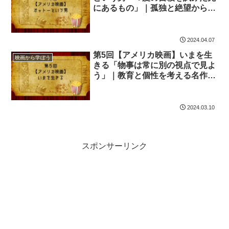
にあるもの」｜孤独と絶望から人
生を変えた感動ストーリーの教訓
2024.04.07
第5回【アメリカ映画】いまを生
映画から学ぼう
きる「物事は常に別の視点で見よ
う」｜教育と個性を考える名作映
画の深い学びと教訓
2024.03.10
スポンサーリンク