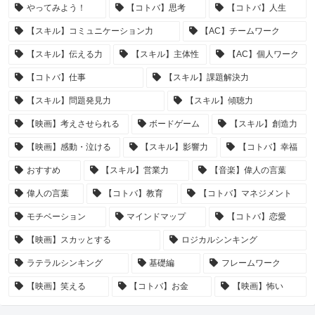
やってみよう！
【コトバ】思考
【コトバ】人生
【スキル】コミュニケーション力
【AC】チームワーク
【スキル】伝える力
【スキル】主体性
【AC】個人ワーク
【コトバ】仕事
【スキル】課題解決力
【スキル】問題発見力
【スキル】傾聴力
【映画】考えさせられる
ボードゲーム
【スキル】創造力
【映画】感動・泣ける
【スキル】影響力
【コトバ】幸福
おすすめ
【スキル】営業力
【音楽】偉人の言葉
偉人の言葉
【コトバ】教育
【コトバ】マネジメント
モチベーション
マインドマップ
【コトバ】恋愛
【映画】スカッとする
ロジカルシンキング
ラテラルシンキング
基礎編
フレームワーク
【映画】笑える
【コトバ】お金
【映画】怖い