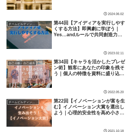
「ものの見方」を身につける実践
法
2024.06.02
第44回【アイディアを実行しやす
チームビルディング・組織活性化
くする方法】即興劇に学ぼう｜
Yes…andルールで共同創造力を
高め提案が通りやすくなる実践テ
クニック
2023.02.11
第34回【キャラを活かしたプレゼ
自己分析・自己成長
ン術】観客にあなたの印象を残そ
う｜個人の特徴を資料に盛り込ん
で記憶に残るプレゼン作成法
2022.05.20
第22回【イノベーションが富を生
チームビルディング・組織活性化
む】イノベーション大賞を選出し
よう｜心理的安全性を高め小さな
変化から大きなイノベーションを
生み出す組織運営法
2021.10.18