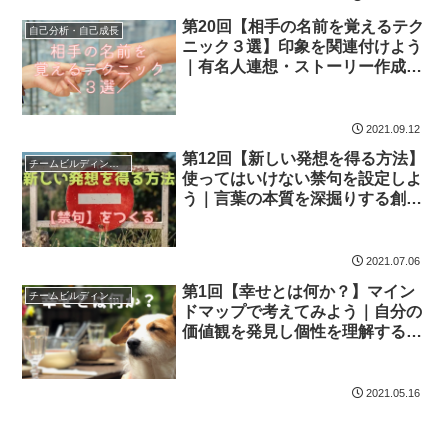
第20回【相手の名前を覚えるテク
自己分析・自己成長
ニック３選】印象を関連付けよう
｜有名人連想・ストーリー作成・
会話術で記憶定着率UP
2021.09.12
第12回【新しい発想を得る方法】
チームビルディング・組織活性化
使ってはいけない禁句を設定しよ
う｜言葉の本質を深掘りする創造
的思考法
2021.07.06
第1回【幸せとは何か？】マイン
チームビルディング・組織活性化
ドマップで考えてみよう｜自分の
価値観を発見し個性を理解する思
考法
2021.05.16