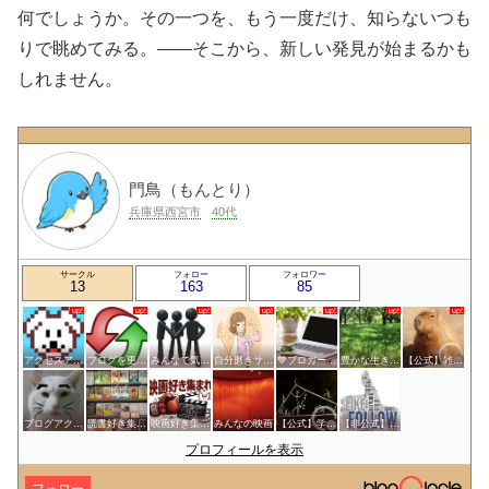
何でしょうか。その一つを、もう一度だけ、知らないつも
りで眺めてみる。——そこから、新しい発見が始まるかも
しれません。
門鳥（もんとり）
兵庫県西宮市
40代
サークル
フォロー
フォロワー
13
163
85
アクセスアップのお手伝い！ブログサークルあんてな
ブログを更新したらここで報告
みんなで気軽にアクセスアップ
自分磨きサークル
💙ブロガー応援&更新報告♪💙
豊かな生き方サークル
【公式】雑談サークル
ブログアクセスアップサークル
読書好き集まれ！
映画好き集まれ('ω')ノ
みんなの映画
【公式】学問・教育サークル
【非公式】相互フォローサークル
プロフィールを表示
フォロー