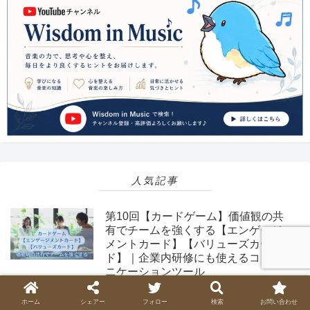
人気記事
第10回【カードゲーム】価値観の共
有でチームを強くする【エンゲージ
メントカード】【バリューズカー
ド】｜企業内研修にも使えるコミュ
ニケーションツール
第7回【カードゲーム】相手の好みや
ホーム
シェアー
フォロー
検索
お問い合わせ