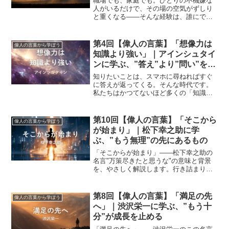
職場でも、家庭でも。ひとりの不機嫌な
人がいるだけで、その場の空気がずしり
と重くなる——そんな経験は、誰にでも
あるのではないでしょうか。そして、と
きには自分自身が、その「空気を重くす
る側」になってしまうことも。ドイツが
第4回【偉人の言葉】「想像力は
偉人の言葉から学ぼう
生んだ文豪ゲーテは、この誰もが持つ"不
知識より強い」｜アインシュタイ
機嫌"について、ドキッとするほど厳しい
ンに学ぶ、”答え”より”問い”を持
言葉を残しています。
つ力
知りたいことは、スマホに尋ねればすぐ
に答えが返ってくる。そんな時代です。
私たちはかつてないほど多くの「知識」
に囲まれています。でも、ふと思うこと
はないでしょうか。「これだけ情報が手
に入るのに、なぜ新しいものを生み出す
第10回【偉人の言葉】「そこから
偉人の言葉から学ぼう
のは、こんなに難しいんだろう」と。そ
が始まり」｜松下幸之助に学
の答えのヒントを、20世紀最大の天才と
ぶ、”もう無理”の先にあるもの
も言われる物理学者、アインシュタイン
が残しています。意外にも彼が一番大切
「そこからが始まり」——松下幸之助の
にしていたのは、ぎっしり詰め込んだ知
名言"万策尽きたと思うな"の意味と背景
識ではありませんでした。
を、やさしく解説します。行き詰まりは
終わりではなく出発点。どん底を次の一
手に変えるヒントと、名言をのせたAI音
楽も紹介。
第8回【偉人の言葉】「満足の先
偉人の言葉から学ぼう
へ」｜渋沢栄一に学ぶ、”もう十
分”が成長を止める