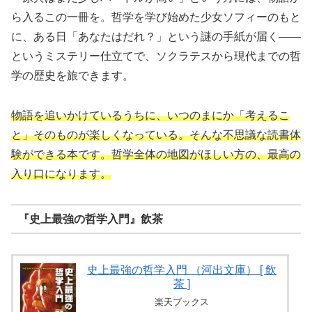
ら入るこの一冊を。哲学を学び始めた少女ソフィーのもと
に、ある日「あなたはだれ？」という謎の手紙が届く——
というミステリー仕立てで、ソクラテスから現代までの哲
学の歴史を旅できます。
物語を追いかけているうちに、いつのまにか「考えるこ
と」そのものが楽しくなっている。そんな不思議な読書体
験ができる本です。哲学全体の地図がほしい方の、最高の
入り口になります。
『史上最強の哲学入門』飲茶
史上最強の哲学入門 （河出文庫） [ 飲
茶 ]
楽天ブックス