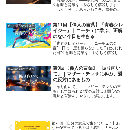
「満足の先へ」——渋沢栄一のこの名言
の意味と背景を、やさしく解説します。
「もう十分」と思った時こそ、成長の分
かれ道。達成を次の一歩に変えるヒント
と、名言をのせたAI音楽も紹介。
第11回【偉人の言葉】「青春クレ
偉人の言葉から学ぼう
イジー」｜ニーチェに学ぶ、正解
のない今日を生きる
「青春クレイジー」——ニーチェの名
言"一日に一度も踊らなかった日は失われ
た日"の意味と背景を、やさしく解説しま
す。正解のない時代に今日を生きるヒン
トと、名言をふざけた歌詞に翻訳したAI
音楽も紹介。
第9回【偉人の言葉】「振り向い
偉人の言葉から学ぼう
て」｜マザー・テレサに学ぶ、愛
の反対にあるもの
「振り向いて」——マザー・テレサの言
葉として知られる"愛の反対は無関心"の
意味と背景を、やさしく解説します。憎
しみより冷たいものとは。今日から誰か
に心を向けるヒントと、名言をのせたAI
音楽も紹介。
第73回【自分の意見で生きていこう】あ
なたが言っているのは「感想」？それと