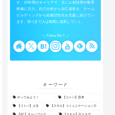
す。20年間のキャリアで、主に人材採用や教育
研修に注力。自己分析から自己成長を、チーム
ビルディングから組織活性化を支援し続けてい
ます。気づきで人は無限に成長していく。
Follow Me !!
キーワード
やってみよう！
【コトバ】思考
【コトバ】人生
【スキル】コミュニケーション力
【AC】チームワーク
【スキル】伝える力