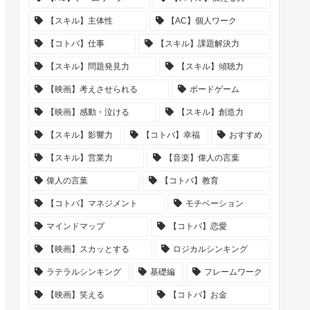
【スキル】主体性
【AC】個人ワーク
【コトバ】仕事
【スキル】課題解決力
【スキル】問題発見力
【スキル】傾聴力
【映画】考えさせられる
ボードゲーム
【映画】感動・泣ける
【スキル】創造力
【スキル】影響力
【コトバ】幸福
おすすめ
【スキル】営業力
【音楽】偉人の言葉
偉人の言葉
【コトバ】教育
【コトバ】マネジメント
モチベーション
マインドマップ
【コトバ】恋愛
【映画】スカッとする
ロジカルシンキング
ラテラルシンキング
基礎編
フレームワーク
【映画】笑える
【コトバ】お金