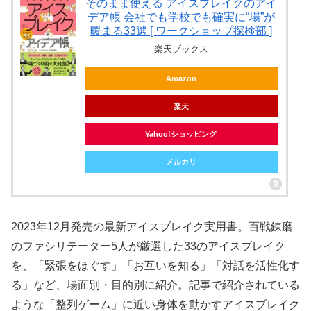
そのまま使える アイスブレイクのアイ
デア帳 会社でも学校でも確実に“場”が
暖まる33選 [ ワークショップ探検部 ]
楽天ブックス
Amazon
楽天
Yahoo!ショッピング
メルカリ
2023年12月発売の最新アイスブレイク実用書。百戦錬磨
のファシリテーター5人が厳選した33のアイスブレイク
を、「緊張をほぐす」「お互いを知る」「対話を活性化す
る」など、場面別・目的別に紹介。記事で紹介されている
ような「整列ゲーム」に近い身体を動かすアイスブレイク