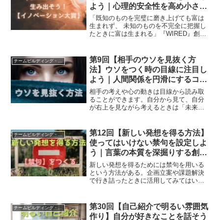
よう｜心理的安全性を高め小さな
変化から大きなイノベーションを
「既知のものを完璧に磨き上げても富は
生み出す組織運営法
生まれず、 未知のものを不完全に把握し
たときに富は生まれる」『WIRED』創刊
編集長のケヴィン・ケリー氏はこのよう
に言っています。どんな時代であっても
イノベーションが求められ続けているの
第9回【相手のウソを見抜く方
チームビルディング・組織活性化
です。
法】ウソをつく時の目線に注目し
よう｜人間関係を円滑にするコミ
ュニケーション術
相手の考えや心の動きは目線から読み取
ることができます。自分から見て、自分
が右上を見ながら考えるときは「未来＝
空想」、左上を見ながら考えるときは
「過去＝記憶」です。
第12回【新しい発想を得る方法】
チームビルディング・組織活性化
使ってはいけない禁句を設定しよ
う｜言葉の本質を深掘りする創造
的思考法
新しい発想を得るためには禁句を用いる
という方法がある。企画立案や課題解決
で行き詰ったときに活用してみてはいか
がだろうか？
第30回【自己紹介で明るい雰囲気
チームビルディング・組織活性化
作り】自分が好きなことを話そう