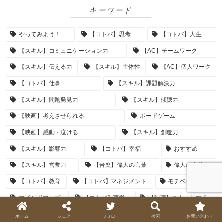
キーワード
やってみよう！
【コトバ】思考
【コトバ】人生
【スキル】コミュニケーション力
【AC】チームワーク
【スキル】伝える力
【スキル】主体性
【AC】個人ワーク
【コトバ】仕事
【スキル】課題解決力
【スキル】問題発見力
【スキル】傾聴力
【映画】考えさせられる
ボードゲーム
【映画】感動・泣ける
【スキル】創造力
【スキル】影響力
【コトバ】幸福
おすすめ
【スキル】営業力
【音楽】偉人の言葉
偉人の言葉
【コトバ】教育
【コトバ】マネジメント
モチベーション
マインドマップ
【コトバ】恋愛
【映画】スカッとする
ロジカルシンキング
ラテラルシンキング
基礎編
ホーム
シェアー
フォロー
検索
お問い合わせ