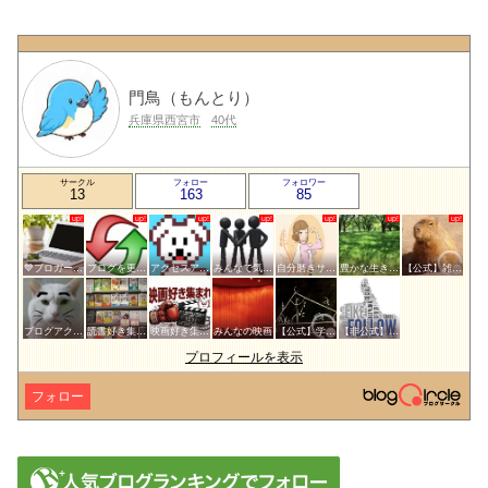
門鳥（もんとり）
兵庫県西宮市
40代
サークル
フォロー
フォロワー
13
163
85
💙ブロガー応援&更新報告♪💙
ブログを更新したらここで報告
アクセスアップのお手伝い！ブログサークルあんてな
みんなで気軽にアクセスアップ
自分磨きサークル
豊かな生き方サークル
【公式】雑談サークル
ブログアクセスアップサークル
読書好き集まれ！
映画好き集まれ('ω')ノ
みんなの映画
【公式】学問・教育サークル
【非公式】相互フォローサークル
プロフィールを表示
フォロー