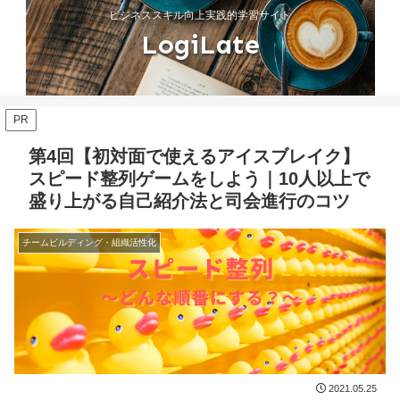
ビジネススキル向上実践的学習サイト
LogiLate
PR
第4回【初対面で使えるアイスブレイク】
スピード整列ゲームをしよう｜10人以上で
盛り上がる自己紹介法と司会進行のコツ
チームビルディング・組織活性化
2021.05.25