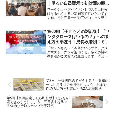
｜明るい自己開示で初対面の距離
を縮める円座ワークショップ手法
ワークショップやイベントでの自己紹介
はなるべく明るい雰囲気で行いたいです
よね。初対面同士がお互いのことを早く
知ったり、よく顔を合わせる人同士がお
互いの意外な一面を知ったりすることが
できれば、ワークショップやイベントの
第60回【子どもとの対話術】「サ
チームビルディング・組織活性化
進行もスムーズにいきます。
ンタクロースはいるの？」への答
え方を学ぼう｜成長段階別コミュ
ニケーション実践法
「サンタさんって本当にいるの？」クリ
スマスシーズンが近づくと、多くの親や
教育者がこの質問に直面します。子ども
の純粋な疑問に対して、どう答えるべき
か。正直に現実を告げるべきか、それと
も夢を守るべきか。この問いには、単な
る「YES」「NO」以上の深い意味があり
ます。今回は、子どもの成長段階を理解
第3回【一億円貯めてどうする？】数値の
し、夢を壊さずに対話する技術を学びま
先に見えるものを具体化しよう｜お金を
す。
貯める目的を明確にする2人組実践法
第5回【目標設定したら即行動】進歩を確
認できるようにしよう｜三日坊主を防ぐ
具体的な行動ステップと実践法