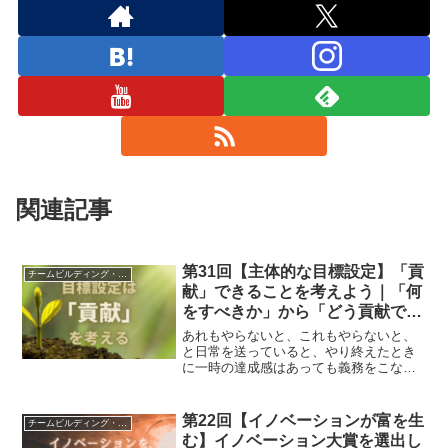
関連記事
第31回【主体的な目標設定】「貢
チームビルディング・組織活性化
献」できることを考えよう｜「何
をすべきか」から「どう貢献でき
るか」への質問転換で上向きエネ
あれもやらないと、これもやらないと、
ルギーを生む方法
と日常を送っていると、やり終えたとき
に一時の達成感はあっても義務をこなし
た感の方が強く残ります。目標設定のと
きに「貢献」に焦点を置くことでちょっ
と先の景色を見ることができるでしょ
第22回【イノベーションが富を生
チームビルディング・組織活性化
う。
む】イノベーション大賞を選出し