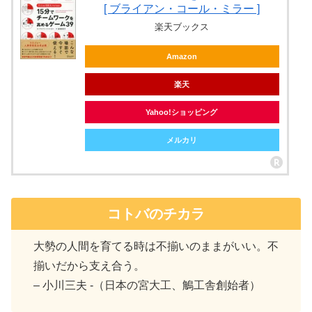
[ ブライアン・コール・ミラー ]
楽天ブックス
Amazon
楽天
Yahoo!ショッピング
メルカリ
コトバのチカラ
大勢の人間を育てる時は不揃いのままがいい。不
揃いだから支え合う。
– 小川三夫 -（
日本の宮大工
、
鵤工舎
創始者）